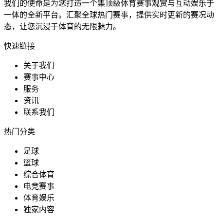
我们的使命是为您打造一个集顶级体育赛事观赏与互动娱乐于
一体的全新平台。汇聚全球热门赛事，提供实时更新的赛况动
态，让您沉浸于体育的无限魅力。
快速链接
关于我们
赛事中心
服务
资讯
联系我们
热门分类
足球
篮球
综合体育
电竞赛事
体育娱乐
独家内容