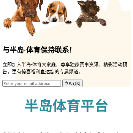
与半岛·体育保持联系！
立即加入半岛·体育大家庭，尊享独家赛事资讯、精彩活动预
告，更有惊喜福利直达您的专属频道。
立即订阅