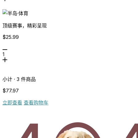
顶级赛事，精彩呈现
$25.99
1
小计 · 3 件商品
$77.97
立即查看
查看购物车