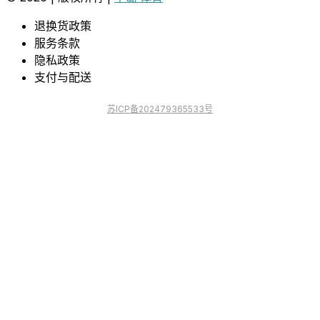
退换货政策
服务条款
隐私政策
支付与配送
苏ICP备202479365533号