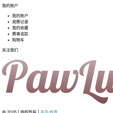
我的账户
我的账户
观赛记录
我的收藏
赛事追踪
购物车
关注我们
© 2026 | 版权所有 |
半岛·体育