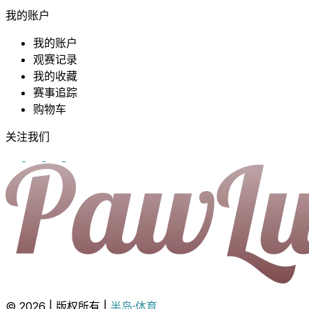
我的账户
我的账户
观赛记录
我的收藏
赛事追踪
购物车
关注我们
© 2026 | 版权所有 |
半岛·体育