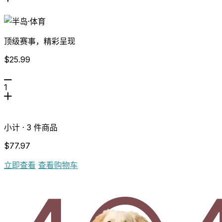
顶级赛事，精彩呈现
$25.99
1
小计 · 3 件商品
$77.97
立即查看
查看购物车