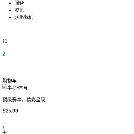
服务
资讯
联系我们
10
2
购物车
顶级赛事，精彩呈现
$25.99
1