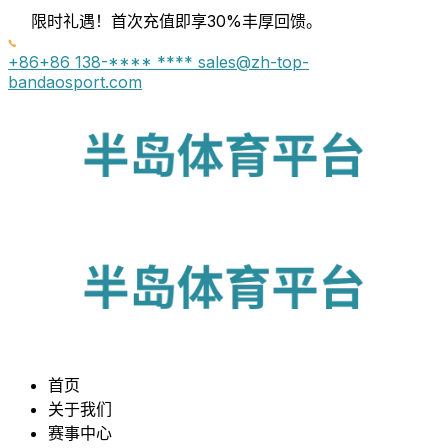
限时礼遇！首次充值即享30%丰厚回馈。
+86+86 138-**** ****
sales@zh-top-
bandaosport.com
首页
关于我们
赛事中心